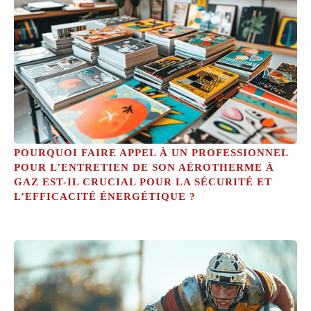
POURQUOI FAIRE APPEL À UN PROFESSIONNEL
POUR L’ENTRETIEN DE SON AÉROTHERME À
GAZ EST-IL CRUCIAL POUR LA SÉCURITÉ ET
L’EFFICACITÉ ÉNERGÉTIQUE ?