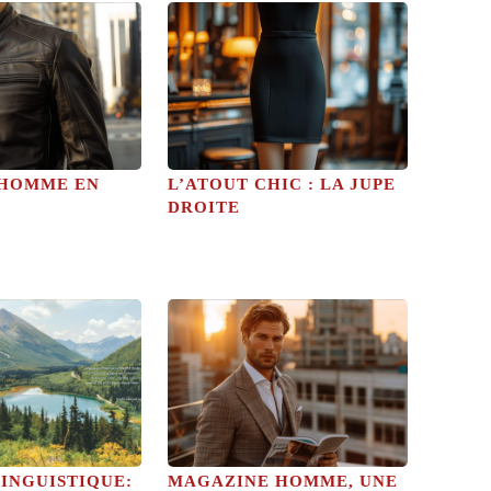
 HOMME EN
L’ATOUT CHIC : LA JUPE
DROITE
INGUISTIQUE:
MAGAZINE HOMME, UNE