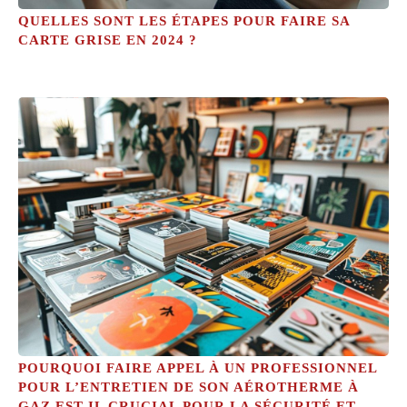
QUELLES SONT LES ÉTAPES POUR FAIRE SA
CARTE GRISE EN 2024 ?
POURQUOI FAIRE APPEL À UN PROFESSIONNEL
POUR L’ENTRETIEN DE SON AÉROTHERME À
GAZ EST-IL CRUCIAL POUR LA SÉCURITÉ ET