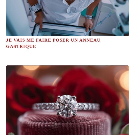
JE VAIS ME FAIRE POSER UN ANNEAU
GASTRIQUE