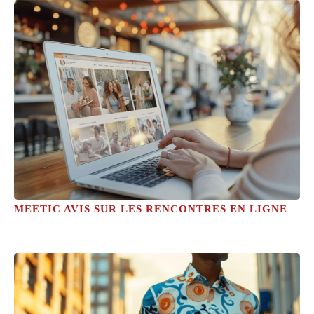
MEETIC AVIS SUR LES RENCONTRES EN LIGNE