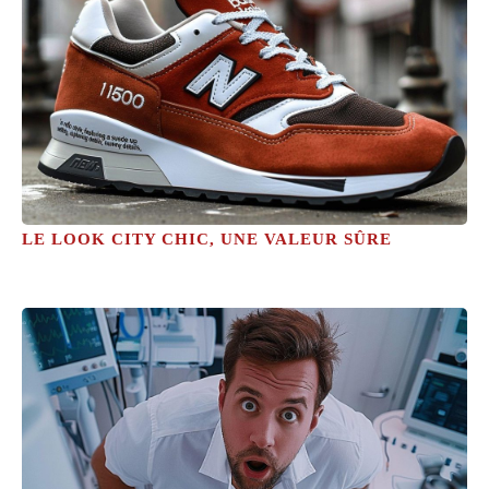
LE LOOK CITY CHIC, UNE VALEUR SÛRE