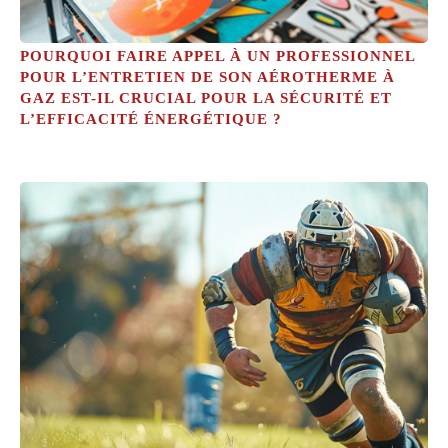
POURQUOI FAIRE APPEL À UN PROFESSIONNEL
POUR L’ENTRETIEN DE SON AÉROTHERME À
GAZ EST-IL CRUCIAL POUR LA SÉCURITÉ ET
L’EFFICACITÉ ÉNERGÉTIQUE ?