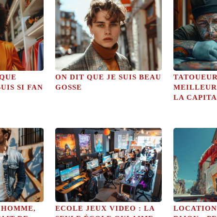
IQUE
ON DIT QUE JE SUIS BEAU
TATOUEUR 
UIS SI FAN
GOSSE
MEILLEUR
LA CAPIT
 HOMME,
ECOLE JEUX VIDEO : LA
LOCATION