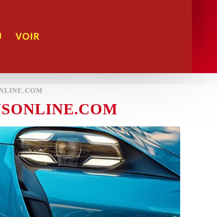
U
VOIR
ONLINE.COM
NSONLINE.COM