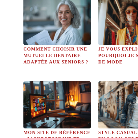
COMMENT CHOISIR UNE
JE VOUS EXPL
MUTUELLE DENTAIRE
POURQUOI JE S
ADAPTÉE AUX SENIORS ?
DE MODE
MON SITE DE RÉFÉRENCE
STYLE CASUAL