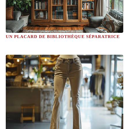
UN PLACARD DE BIBLIOTHÈQUE SÉPARATRICE