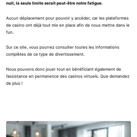
nuit, la seule limite serait peut-être notre fatigue.
Aucun déplacement pour pouvoir y accéder, car les plateformes
de casino ont déjà tout mis en place afin de nous mettre dans le
fun.
Sur ce site, vous pourrez consulter toutes les informations
complètes de ce type de divertissement.
Nous pouvons donc jouer tout en bénéficiant également de
l’assistance en permanence des casinos virtuels. Que demandez
de plus !