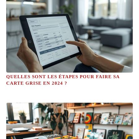
QUELLES SONT LES ÉTAPES POUR FAIRE SA
CARTE GRISE EN 2024 ?