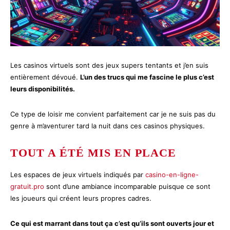
Les casinos virtuels sont des jeux supers tentants et j’en suis
entièrement dévoué.
L’un des trucs qui me fascine le plus c’est
leurs disponibilités.
Ce type de loisir me convient parfaitement car je ne suis pas du
genre à m’aventurer tard la nuit dans ces casinos physiques.
TOUT A ÉTÉ MIS EN PLACE
Les espaces de jeux virtuels indiqués par
casino-en-ligne-
gratuit.pro
sont d’une ambiance incomparable puisque ce sont
les joueurs qui créent leurs propres cadres.
Ce qui est marrant dans tout ça c’est qu’ils sont ouverts jour et