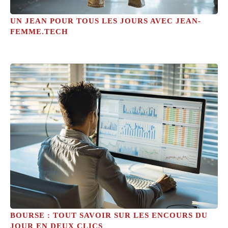
UN JEAN POUR TOUS LES JOURS AVEC JEAN-
FEMME.TECH
BOURSE : TOUT SAVOIR SUR LES ENCOURS DU
JOUR EN DEUX CLICS