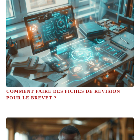
COMMENT FAIRE DES FICHES DE RÉVISION
POUR LE BREVET ?