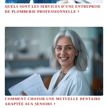
QUELS SONT LES SERVICES D’UNE ENTREPRISE
DE PLOMBERIE PROFESSIONNELLE ?
COMMENT CHOISIR UNE MUTUELLE DENTAIRE
ADAPTÉE AUX SENIORS ?