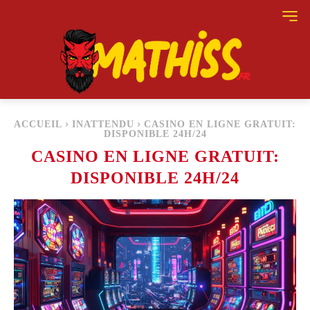
ACCUEIL
INATTENDU
CASINO EN LIGNE GRATUIT:
DISPONIBLE 24H/24
CASINO EN LIGNE GRATUIT:
DISPONIBLE 24H/24