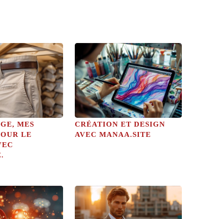
GE, MES
CRÉATION ET DESIGN
POUR LE
AVEC MANAA.SITE
VEC
.