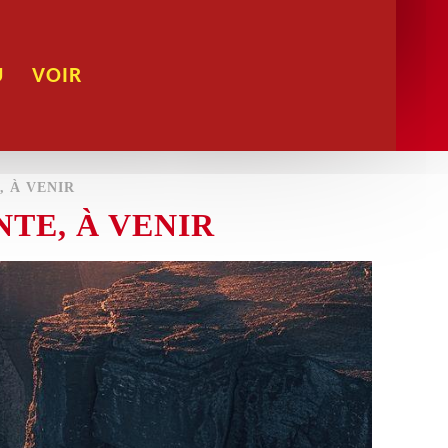
U
VOIR
, À VENIR
NTE, À VENIR