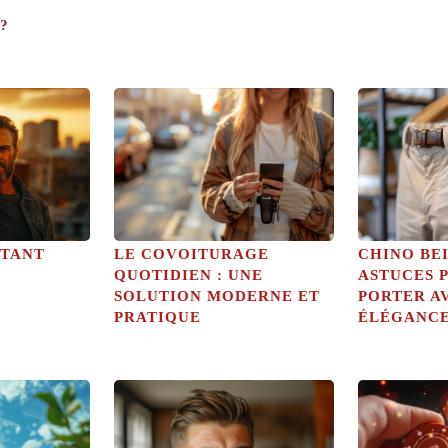
?
TTANT
LE COVOITURAGE
CHINO BEI
QUOTIDIEN : UNE
ASTUCES 
SOLUTION MODERNE ET
PORTER A
PRATIQUE
ÉLÉGANCE