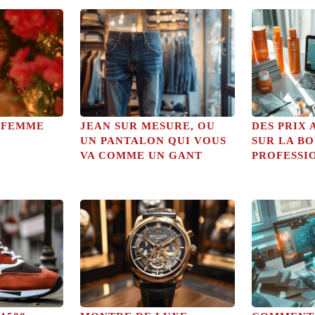
A FEMME
JEAN SUR MESURE, OU
DES PRIX
UN PANTALON QUI VOUS
SUR LA BO
VA COMME UN GANT
PROFESSI