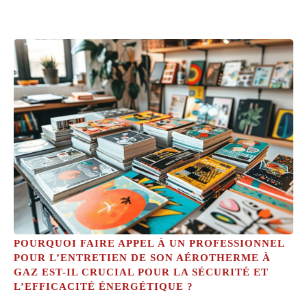
POURQUOI FAIRE APPEL À UN PROFESSIONNEL
POUR L’ENTRETIEN DE SON AÉROTHERME À
GAZ EST-IL CRUCIAL POUR LA SÉCURITÉ ET
L’EFFICACITÉ ÉNERGÉTIQUE ?