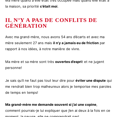
Ma mère quand à elle était très occupée mais quand elle était à
la maison, sa priorité
c’était moi
.
IL N’Y A PAS DE CONFLITS DE
GÉNÉRATION
Avec ma grand-mère, nous avons 54 ans d’écarts et avec ma
mère seulement 27 ans mais
il n’y a jamais eu de friction
par
rapport à nos idées, à notre manière de vivre.
Ma mère et sa mère sont très
ouvertes d’espri
t et ne jugent
personne!
Je sais qu’il ne faut pas tout leur dire pour
éviter une dispute
qui
me rendrait bien trop malheureux alors je temporise mes paroles
de temps en temps!
Ma grand-mère me demande souvent si j’ai une copine
,
comment pourrais-je lui expliquer que j’en ai deux à la fois en ce
moment, la pauvre, elle ne comprendrait pas!